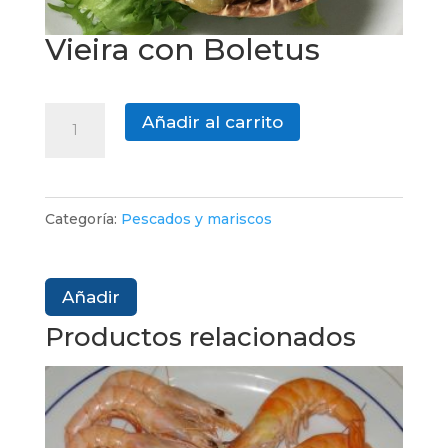
Vieira con Boletus
Vieira
Añadir al carrito
con
Boletus
cantidad
Categoría:
Pescados y mariscos
Añadir
Productos relacionados