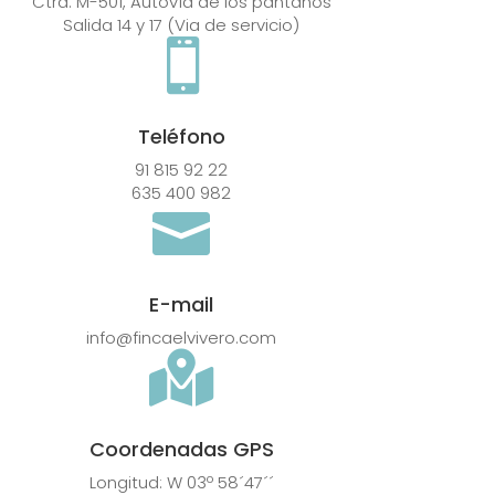
Ctra. M-501, Autovía de los pantanos
Salida 14 y 17 (Via de servicio)

Teléfono
91 815 92 22
635 400 982

E-mail
info@fincaelvivero.com

Coordenadas GPS
Longitud: W 03º 58´47´´