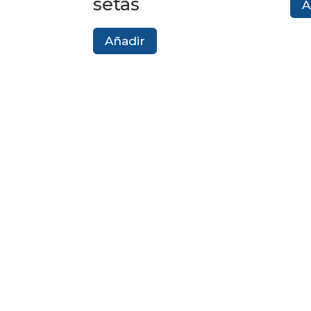
setas
A
Añadir