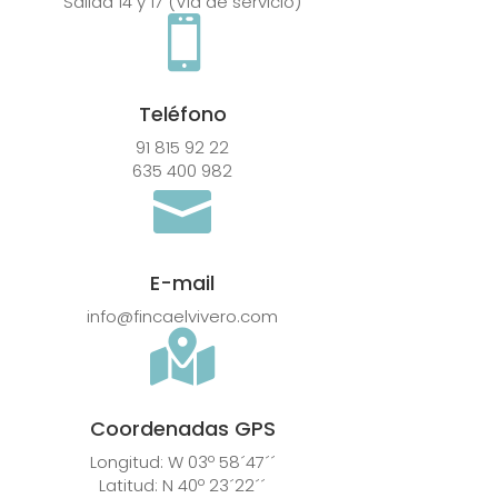
Salida 14 y 17 (Via de servicio)

Teléfono
91 815 92 22
635 400 982

E-mail
info@fincaelvivero.com

Coordenadas GPS
Longitud: W 03º 58´47´´
Latitud: N 40º 23´22´´