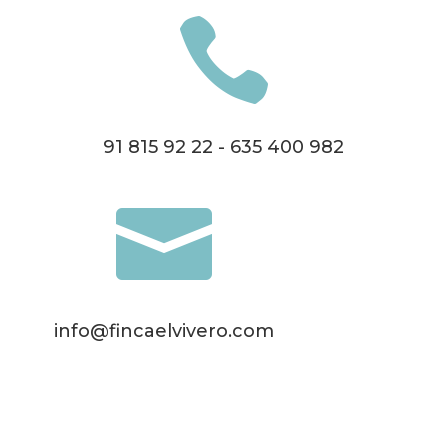

91 815 92 22 - 635 400 982

info@fincaelvivero.com