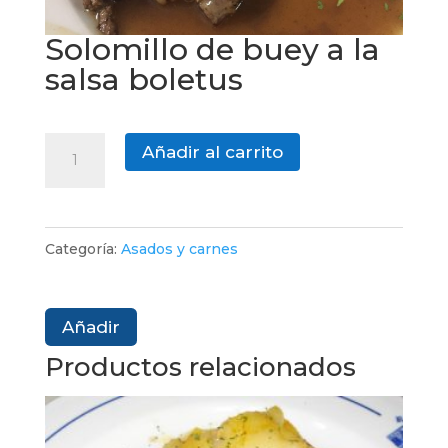
Solomillo de buey a la
salsa boletus
Solomillo
Añadir al carrito
de
buey
a
Categoría:
Asados y carnes
la
salsa
boletus
Añadir
cantidad
Productos relacionados