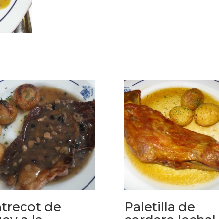
pimienta
cantidad
trecot de
Paletilla de