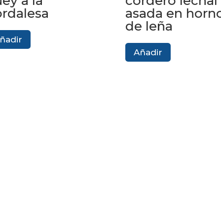
ey a la
cordero lechal
rdalesa
asada en horn
de leña
ñadir
Añadir