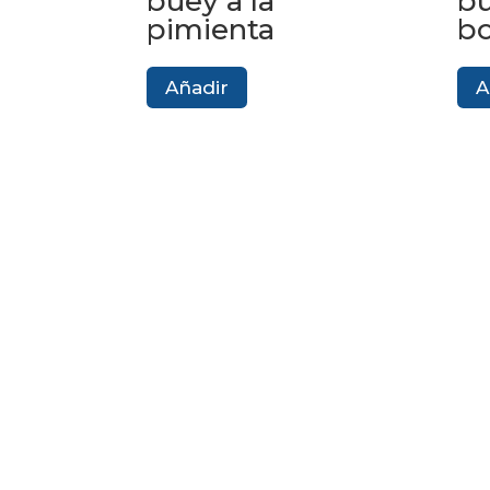
buey a la
bu
pimienta
bo
Añadir
A